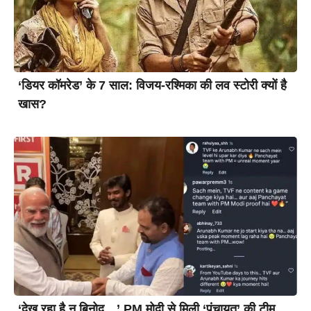
‘डियर कॉमरेड’ के 7 साल: विजय-रश्मिका की लव स्टोरी क्यों है
खास?
‘देख रहा है न बिनोद…’ PM मोदी से मिली ‘पंचायत’ की टीम