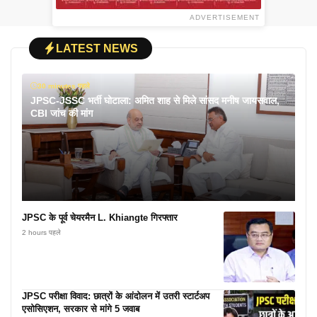
ADVERTISEMENT
LATEST NEWS
30 minutes पहले
JPSC-JSSC भर्ती घोटाला: अमित शाह से मिले सांसद मनीष जायसवाल,
CBI जांच की मांग
JPSC के पूर्व चेयरमैन L. Khiangte गिरफ्तार
2 hours पहले
JPSC परीक्षा विवाद: छात्रों के आंदोलन में उतरी स्टार्टअप
एसोसिएशन, सरकार से मांगे 5 जवाब