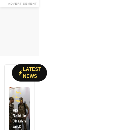
ADVERTISEMENT
LATEST
NEWS
July
31,
2026
ED
Raid in
Jharkh
and: