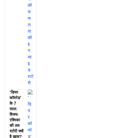
‘डियर
कॉमरेड’
के 7
साल:
विजय-
रश्मिका
की लव
स्टोरी क्यों
है खास?