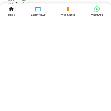
कानून में
बड़ा
बदलाव:
Home
Latest News
Web Stories
WhatsApp
महाराष्ट्र
के बाद
झारखंड
बनेगा
दूसरा
राज्य,
व्यापारियों
को क्या
मिलेगा
बड़ा
फायदा?
July 27,
2026