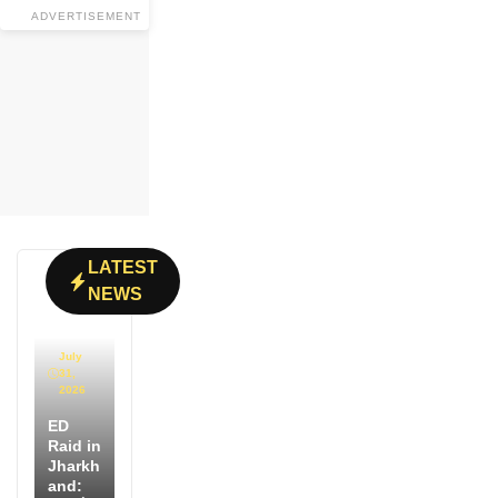
ADVERTISEMENT
LATEST
NEWS
July
31,
2026
ED
Raid in
Jharkh
and: