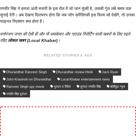
रणवीर सिंह ने हमजा अली मजारी के इस रोल में जो जान फूंकी है, उसकी गूंज लंबे समय तक
सुनाई देगी। अब देखना दिलचस्प होगा कि जब जॉन क्रैसिंस्की इस फिल्म को देखेंगे, तो उनका
फाइनल रिएक्शन क्या होता है।
मनोरंजन जगत की ऐसी ही और भी धमाकेदार और ग्राउंड रिपोर्टिंग वाली खबरों के लिए पढ़ते
रहिए
लोकल खबर (Local Khabar)
।
RELATED STORIES & ADS
Dhurandhar Ranveer Singh
Dhurandhar review Hindi
Jack Ryan
John Krasinski on Dhurandhar
Local Khabar entertainment news
Ranveer Singh spy movie
धुरंधर द रिवेंज
धुरंधर रणवीर सिंह
बॉलीवुड न्यूज
रणवीर सिंह धुरंधर