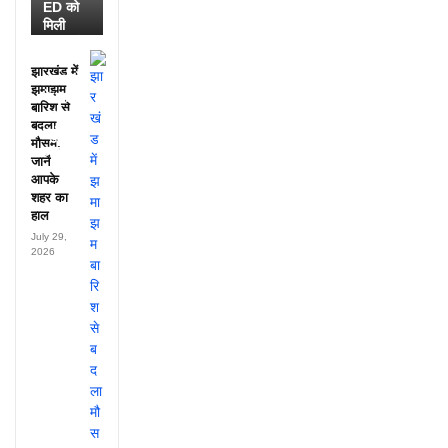
ED को
मिली
डायरी में
25
झारखंड में
अफसरों
झमाझम
के नाम,
बारिश से
हर महीने
बदला
पहुंचते थे
मौसम,
लाखों!
जानें
आपके
शहर का
हाल
July 29,
2026