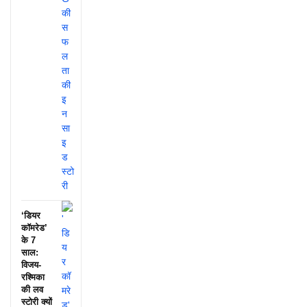
‘डियर
कॉमरेड’
के 7
साल:
विजय-
रश्मिका
की लव
स्टोरी क्यों