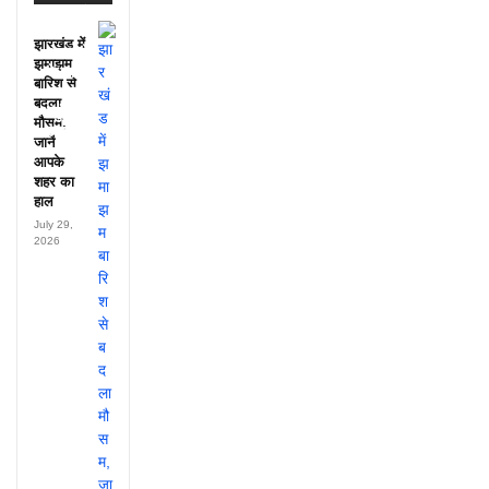
डायरी में
25
झारखंड में
अफसरों
झमाझम
के नाम,
बारिश से
हर महीने
बदला
पहुंचते थे
मौसम,
लाखों!
जानें
आपके
शहर का
हाल
July 29,
2026