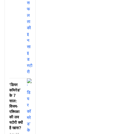
‘डियर
कॉमरेड’
के 7
साल:
विजय-
रश्मिका
की लव
स्टोरी क्यों
है खास?