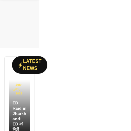
LATEST
NEWS
July
31,
2026
ED
Raid in
Jharkh
and:
ED को
मिली