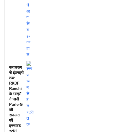
क्लासरूम
से इंडस्ट्री
तक:
RKDF
Ranchi
के छात्रों
ने जानी
Parle-G
की
सफलता
की
इनसाइड
स्टोरी