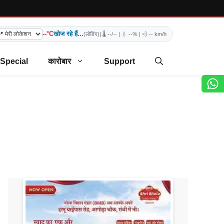
--°C
खोज रहे हैं...
(लोडिंग)
| 🌡️
--/--
| 💧
--%
| 💨
-- km/h
 Special
कारोबार
Support