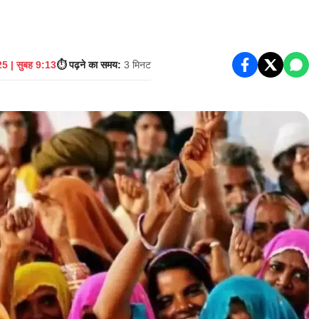
5 | सुबह 9:13
⏱️ पढ़ने का समय:
3 मिनट