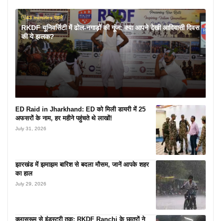
43 minutes पहले
RKDF यूनिवर्सिटी में ढोल-नगाड़ों की गूंज: क्या आपने देखी आदिवासी दिवस
की ये झलक?
ED Raid in Jharkhand: ED को मिली डायरी में 25
अफसरों के नाम, हर महीने पहुंचते थे लाखों!
July 31, 2026
झारखंड में झमाझम बारिश से बदला मौसम, जानें आपके शहर
का हाल
July 29, 2026
क्लासरूम से इंडस्ट्री तक: RKDF Ranchi के छात्रों ने