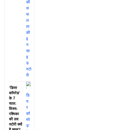
‘डियर
कॉमरेड’
के 7
साल:
विजय-
रश्मिका
की लव
स्टोरी क्यों
है खास?