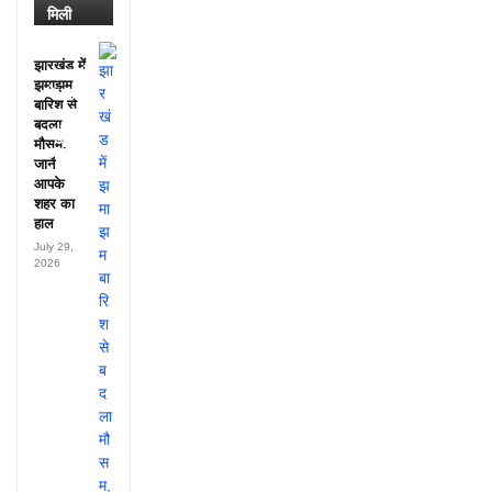
मिली
डायरी में
25
झारखंड में
अफसरों
झमाझम
के नाम,
बारिश से
हर महीने
बदला
पहुंचते थे
मौसम,
लाखों!
जानें
आपके
शहर का
हाल
July 29,
2026