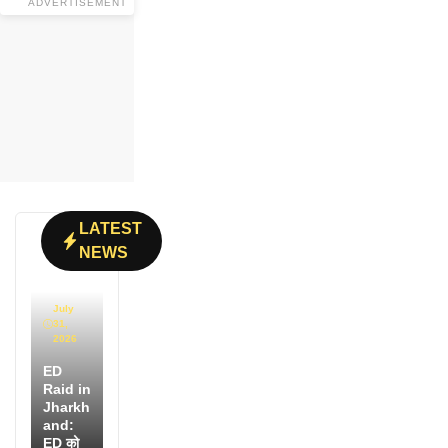
ADVERTISEMENT
LATEST
NEWS
July
31,
2026
ED
Raid in
Jharkh
and:
ED को