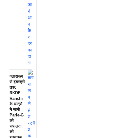
क्लासरूम
से इंडस्ट्री
तक:
RKDF
Ranchi
के छात्रों
ने जानी
Parle-G
की
सफलता
की
इनसाइड