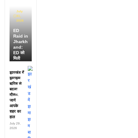
July
31,
2026
ED
Raid in
Jharkh
and:
ED को
मिली
डायरी में
25
झारखंड में
अफसरों
झमाझम
के नाम,
बारिश से
हर महीने
बदला
पहुंचते थे
मौसम,
लाखों!
जानें
आपके
शहर का
हाल
July 29,
2026