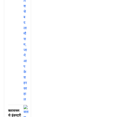
क्लासरूम
से इंडस्ट्री