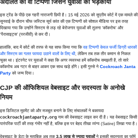
अदालत की वो टिप्पणी जिसने युवाओं को भड़काया
इस ट्रेंड के पीछे एक गहरी नाराजगी छिपी है। 15 मई 2026 को सुप्रीम कोर्ट में एक मामले की
सुनवाई के दौरान चीफ जस्टिस सूर्य कांत की एक टिप्पणी को सोशल मीडिया पर इस तरह
दिखाया गया कि उन्होंने सिस्टम से लड़ रहे बेरोजगार युवाओं की तुलना ‘कॉकरोच’ और
‘पैरासाइट्स’ (परजीवी) से कर दी।
हालांकि, बाद में कोर्ट की तरफ से यह साफ किया गया कि
वह टिप्पणी केवल फर्जी डिग्री धारकों
और सिस्टम का गलत फायदा उठाने वालों के लिए थी
, लेकिन तब तक तीर कमान से निकल
चुका था। इंटरनेट पर युवाओं ने कहा कि अगर व्यवस्था हमें कॉकरोच समझती है, तो सारे
कॉकरोच अब गटर से बाहर आकर एक साथ खड़े होंगे। इसी गुस्से ने
Cockroach Janta
Party
को जन्म दिया।
CJP की ऑफिशियल वेबसाइट और सदस्यता के अनोखे
नियम
इस डिजिटल मूवमेंट को और मजबूत बनाने के लिए संचालकों ने बकायदा
cockroachjantaparty.org
नाम की वेबसाइट लाइव कर दी है। यह वेबसाइट किसी
पारंपरिक पार्टी की तरह गंभीर नहीं है, बल्कि इस पर बेहद तीखा व्यंग्य (Satire) लिखा गया है।
वेबसाइट के डेटा के मुताबिक अब तक
3.5 लाख से ज्यादा युवाओं
ने इसकी सदस्यता का फॉर्म