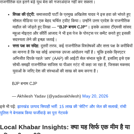
राजनीतिक दल इतने बड़े यूथ बेस को नजरअंदाज नहीं कर सकता।
विपक्ष की एंट्री:
समाजवादी पार्टी के प्रमुख अखिलेश यादव ने इस हवा को भांपते हुए
सोशल मीडिया पर एक बेहद चर्चित ट्वीट किया। उन्होंने उत्तर प्रदेश के राजनीतिक
माहौल को जोड़ते हुए लिखा —
“BJP बनाम CJP”
। इसके अलावा टीएमसी सांसद
महुआ मोइत्रा और कीर्ति आजाद ने भी इस पेज के पोस्ट्स पर कमेंट करते हुए इसकी
सदस्यता लेने की इच्छा जताई।
सत्ता पक्ष का संदेह:
दूसरी तरफ, कई राजनीतिक विश्लेषकों और सत्ता पक्ष के करीबियों
का मानना है कि यह कोई अचानक उपजा आंदोलन नहीं है। चूंकि इसके क्रिएटर
अभिजीत दिपके पहले ‘आप’ (AAP) की आईटी सेल संभाल चुके हैं, इसलिए इसे एक
सोची-समझी राजनीतिक साजिश या पीआर स्टंट भी कहा जा रहा है, जिसका मकसद
युवाओं के जरिए देश की संस्थाओं की साख को कम करना है।
BJP बनाम CJP
— Akhilesh Yadav (@yadavakhilesh)
May 20, 2026
इसे भी पढ़ें:
झारखंड उत्पाद सिपाही भर्ती: 15 लाख की ‘सेटिंग’ और जेल की सलाखें; रांची
पुलिस ने बेनकाब किया फर्जीवाड़े का पूरा नेटवर्क
Local Khabar Insights: क्या यह सिर्फ एक मीम है या