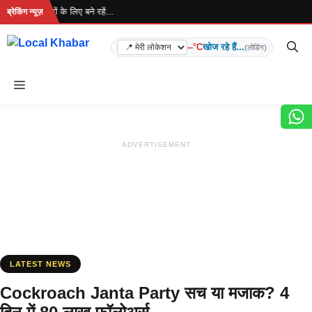
Skip
. ताज़ा खबरों के लिए बने रहें...
ब्रेकिंग न्यूज़
to
content
--°C
खोज रहे हैं...
(लोडिंग)
Menu
ADVERTISEMENT
LATEST NEWS
Cockroach Janta Party सच या मजाक? 4