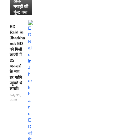
ढोल-
नगाड़ों की
गूंज: क्या
आपने
देखी
ED
आदिवासी
Raid in
दिवस की
Jharkha
ये
nd: ED
झलक?
को मिली
डायरी में
25
अफसरों
के नाम,
हर महीने
पहुंचते थे
लाखों!
July 31,
2026