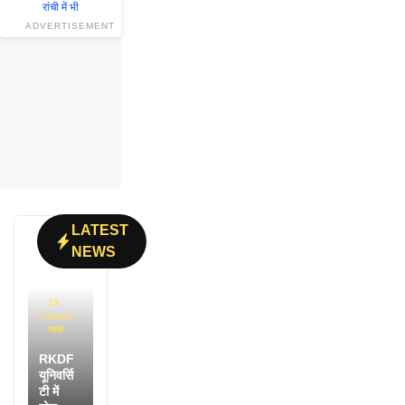
ADVERTISEMENT
LATEST
NEWS
13
hours
पहले
RKDF
यूनिवर्सि
टी में