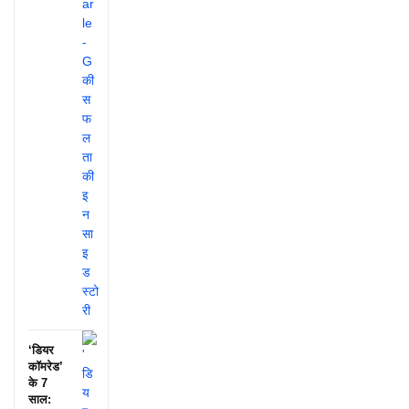
‘डियर
कॉमरेड’
के 7
साल: