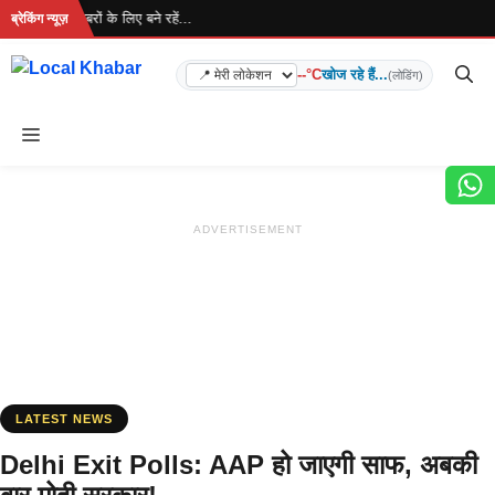
Skip
है... ताज़ा खबरों के लिए बने रहें...
ब्रेकिंग न्यूज़
to
content
--°C
खोज रहे हैं...
(लोडिंग)
Menu
ADVERTISEMENT
LATEST NEWS
Delhi Exit Polls: AAP हो जाएगी साफ, अबकी