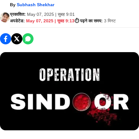
By
Subhash Shekhar
प्रकाशित:
May 07, 2025 | सुबह 9:01
अपडेटेड:
May 07, 2025 | सुबह 9:13
⏱️ पढ़ने का समय:
3 मिनट