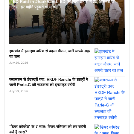
ED Raid in Jharkhand: ED को मिली डायरी में 25 अफसरों के
नाम, हर महीने पहुंचते थे लाखों!
झारखंड में झमाझम बारिश से बदला मौसम, जानें आपके शहर
का हाल
July 29, 2026
क्लासरूम से इंडस्ट्री तक: RKDF Ranchi के छात्रों ने
जानी Parle-G की सफलता की इनसाइड स्टोरी
July 29, 2026
‘डियर कॉमरेड’ के 7 साल: विजय-रश्मिका की लव स्टोरी
क्यों है खास?