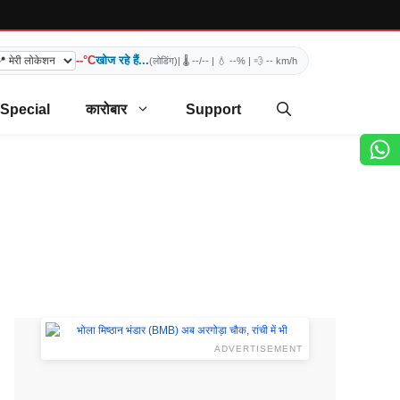
--°C
खोज रहे हैं...
(लोडिंग)
| 🌡️
--/--
| 💧
--%
| 💨
-- km/h
 Special
कारोबार
Support
ADVERTISEMENT