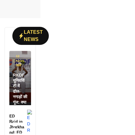
LATEST
NEWS
12
hours
पहले
RKDF
यूनिवर्सि
टी में
ढोल-
नगाड़ों की
गूंज: क्या
आपने
देखी
ED
आदिवासी
Raid in
दिवस की
Jharkha
ये
nd: ED
झलक?