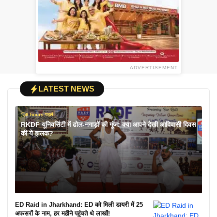
ADVERTISEMENT
LATEST NEWS
6 hours पहले
RKDF यूनिवर्सिटी में ढोल-नगाड़ों की गूंज: क्या आपने देखी आदिवासी दिवस
की ये झलक?
ED Raid in Jharkhand: ED को मिली डायरी में 25
अफसरों के नाम, हर महीने पहुंचते थे लाखों!