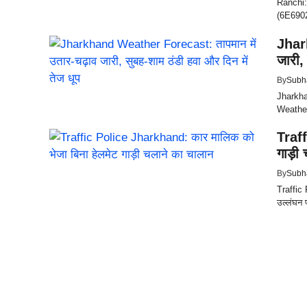
Ranchi: 
(6E6902)
Jhar
जारी,
By
Subh
Jharkha
Weather 
Traff
गाड़ी
By
Subh
Traffic 
उल्लंघन प