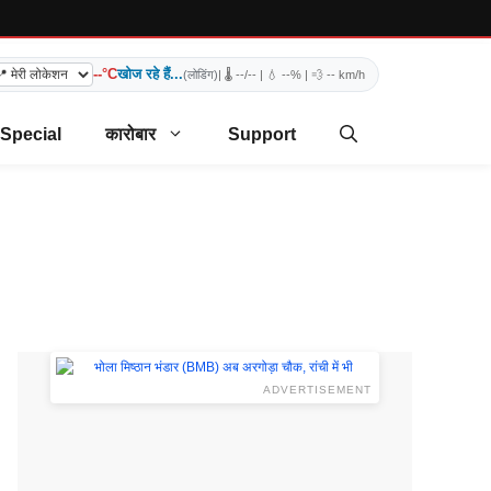
--°C
खोज रहे हैं...
(लोडिंग)
| 🌡️
--/--
| 💧
--%
| 💨
-- km/h
 Special
कारोबार
Support
ADVERTISEMENT