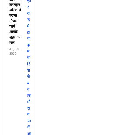
अफसरों
झमाझम
के नाम,
बारिश से
हर महीने
बदला
पहुंचते थे
मौसम,
लाखों!
जानें
आपके
शहर का
हाल
July 29,
2026