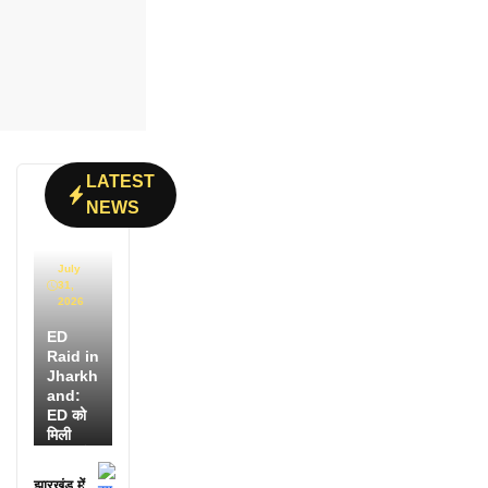
LATEST
NEWS
July
31,
2026
ED
Raid in
Jharkh
and:
ED को
मिली
डायरी में
25
झारखंड में