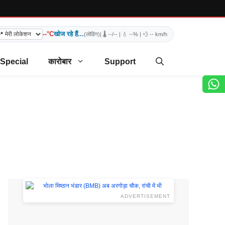
--°C
खोज रहे हैं...
(लोडिंग)
| 🌡️
--/--
| 💧
--%
| 💨
-- km/h
 Special
कारोबार
Support
ADVERTISEMENT