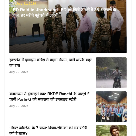
July 31, 2026
ED Raid in Jharkhand: ED को मिली डायरी में 25 अफसरों के
नाम, हर महीने पहुंचते थे लाखों!
झारखंड में झमाझम बारिश से बदला मौसम, जानें आपके शहर
का हाल
July 29, 2026
क्लासरूम से इंडस्ट्री तक: RKDF Ranchi के छात्रों ने
जानी Parle-G की सफलता की इनसाइड स्टोरी
July 29, 2026
‘डियर कॉमरेड’ के 7 साल: विजय-रश्मिका की लव स्टोरी
क्यों है खास?