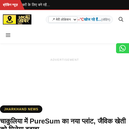
Skip
ै... ताज़ा खबरों के लिए बने रहें...
ब्रेकिंग न्यूज़
to
content
--°C
खोज रहे हैं...
(लोडिंग)
Menu
ADVERTISEMENT
JHARKHAND NEWS
चाकुलिया में PureSum का नया प्लांट, जैविक खेती