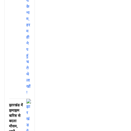
झारखंड में
झमाझम
बारिश से
बदला
मौसम,