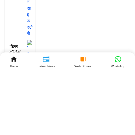
‘डियर
कॉमरेड’
के 7
साल:
Home
Latest News
Web Stories
WhatsApp
विजय-
रश्मिका
की लव
स्टोरी क्यों
है खास?
July 27,
2026