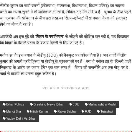
नीतीश कुमार का चारों सदनों (लोकसभा, राज्यसभा, विधानसभा, विधान परिषद) का सदस्य
बनने का सपना सुनने में तो व्यक्तिगत लगता है, लेकिन टाइमिंग संदिग्ध है। चुनाव के ठीक पहले
या गठबंधन की खींचतान के बीच इस तरह का ‘सेल्फ-एग्जिट’ जैसा बयान विपक्ष को हमलावर
होने का मौका दे रहा है।
आरजेडी अब इस मुद्दे को
‘बिहार के स्वाभिमान’
से जोड़ने की कोशिश कर रही है, यह दिखाकर
कि बिहार के फैसले पटना के बजाय दिल्ली से लिए जा रहे हैं।
मनोज झा के इस बयान ने जेडीयू (JDU) को बैकफुट पर धकेल दिया है। अब नजरें नीतीश
कुमार की अगली प्रतिक्रिया या जेडीयू के प्रवक्ताओं पर हैं। क्या वे मनोज झा के ‘दिल्ली वाली
स्क्रिप्ट’ के आरोप का जवाब देंगे? एक बात साफ है—बिहार की राजनीति अब उस मोड़ पर है
जहाँ से वापसी का रास्ता बहुत कठिन है।
RELATED STORIES & ADS
Bihar Politics
Breaking News Bihar
JDU
Maharashtra Model
Manoj Jha
Nitish Kumar
Rajya Sabha
RJD
Tejashwi
Yadav Delhi Vs Bihar