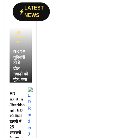
LATEST
NEWS
15
hours
पहले
RKDF
यूनिवर्सि
टी में
ढोल-
नगाड़ों की
गूंज: क्या
आपने
देखी
ED
आदिवासी
Raid in
दिवस की
Jharkha
ये
nd: ED
झलक?
को मिली
डायरी में
25
अफसरों