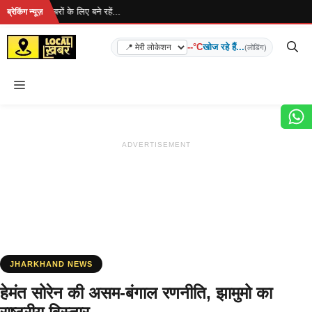
Skip
ै... ताज़ा खबरों के लिए बने रहें...
ब्रेकिंग न्यूज़
to
content
--°C
खोज रहे हैं...
(लोडिंग)
Menu
ADVERTISEMENT
JHARKHAND NEWS
हेमंत सोरेन की असम-बंगाल रणनीति, झामुमो का