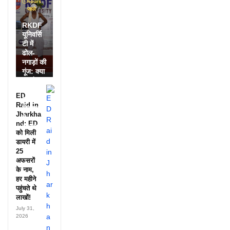
hours
पहले
RKDF
यूनिवर्सि
टी में
ढोल-
नगाड़ों की
गूंज: क्या
आपने
देखी
ED
आदिवासी
Raid in
दिवस की
Jharkha
ये
nd: ED
झलक?
को मिली
डायरी में
25
अफसरों
के नाम,
हर महीने
पहुंचते थे
लाखों!
July 31,
2026