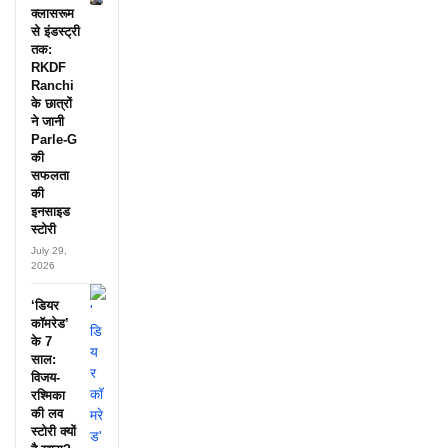
क्लासरूम
से इंडस्ट्री
तक:
RKDF
Ranchi
के छात्रों
ने जानी
Parle-G
की
सफलता
की
इनसाइड
स्टोरी
July 29,
2026
‘डियर
कॉमरेड’
के 7
साल:
विजय-
रश्मिका
की लव
स्टोरी क्यों