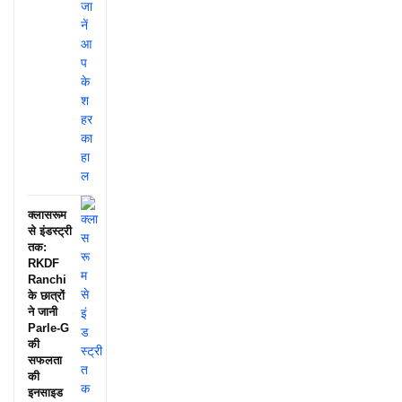
क्लासरूम
से इंडस्ट्री
तक:
RKDF
Ranchi
के छात्रों
ने जानी
Parle-G
की
सफलता
की
इनसाइड