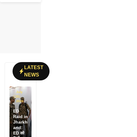
LATEST
NEWS
July
31,
2026
ED
Raid in
Jharkh
and:
ED को