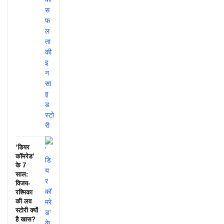
‘डियर
कॉमरेड’
के 7
साल:
विजय-
रश्मिका
की लव
स्टोरी क्यों
है खास?