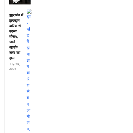
मिली
डायरी में
25
झारखंड में
अफसरों
झमाझम
के नाम,
बारिश से
हर महीने
बदला
पहुंचते थे
मौसम,
लाखों!
जानें
आपके
शहर का
हाल
July 29,
2026