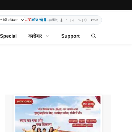
--°C
खोज रहे हैं...
(लोडिंग)
| 🌡️
--/--
| 💧
--%
| 💨
-- km/h
 Special
कारोबार
Support