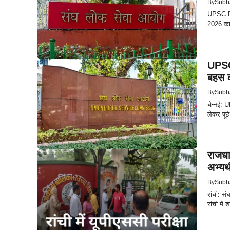
By
Subh
UPSC Pr
2026 का 
UPSC 
बहस 
By
Subh
चेन्नई: U
लेकर पूछ
राजधान
अभ्यर्
By
Subh
रांची: स
रांची में 