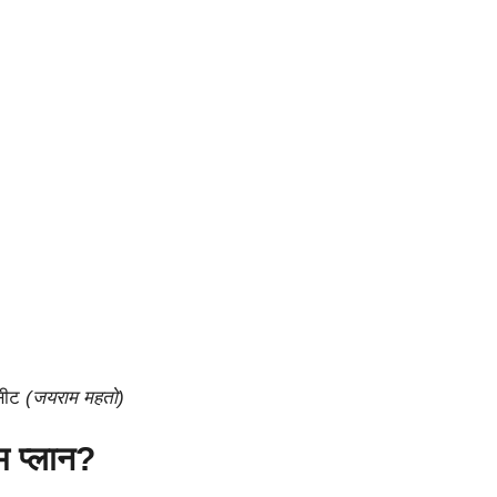
सीट
(जयराम महतो)
ेम प्लान?