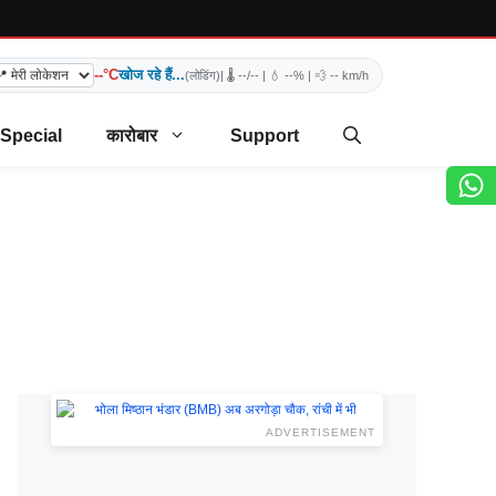
--°C
खोज रहे हैं...
(लोडिंग)
| 🌡️
--/--
| 💧
--%
| 💨
-- km/h
 Special
कारोबार
Support
ADVERTISEMENT