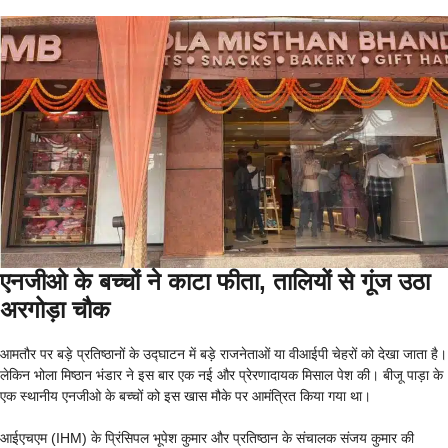
एनजीओ के बच्चों ने काटा फीता, तालियों से गूंज उठा
अरगोड़ा चौक
आमतौर पर बड़े प्रतिष्ठानों के उद्घाटन में बड़े राजनेताओं या वीआईपी चेहरों को देखा जाता है।
लेकिन भोला मिष्ठान भंडार ने इस बार एक नई और प्रेरणादायक मिसाल पेश की। बीजू पाड़ा के
एक स्थानीय एनजीओ के बच्चों को इस खास मौके पर आमंत्रित किया गया था।
आईएचएम (IHM) के प्रिंसिपल भूपेश कुमार और प्रतिष्ठान के संचालक संजय कुमार की