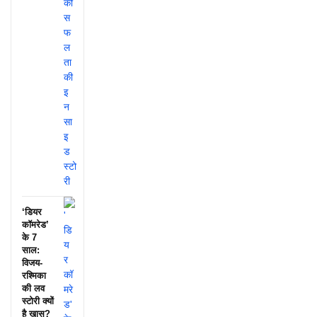
‘डियर
कॉमरेड’
के 7
साल:
विजय-
रश्मिका
की लव
स्टोरी क्यों
है खास?