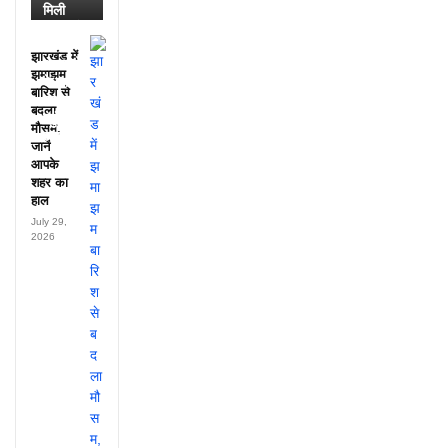
मिली
डायरी में
25
झारखंड में
अफसरों
झमाझम
के नाम,
बारिश से
हर महीने
बदला
पहुंचते थे
मौसम,
लाखों!
जानें
आपके
शहर का
हाल
July 29,
2026