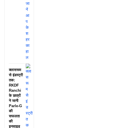
क्लासरूम
से इंडस्ट्री
तक:
RKDF
Ranchi
के छात्रों
ने जानी
Parle-G
की
सफलता
की
इनसाइड