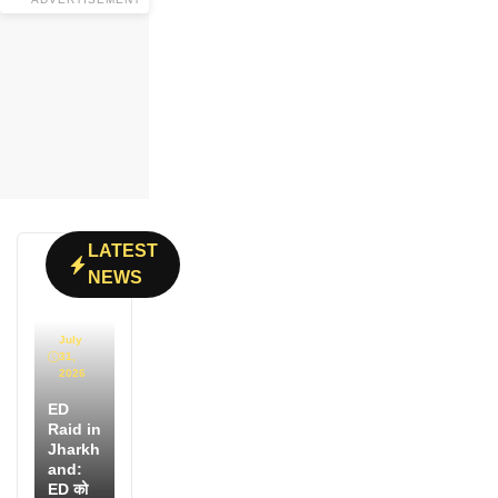
LATEST
NEWS
July
31,
2026
ED
Raid in
Jharkh
and:
ED को