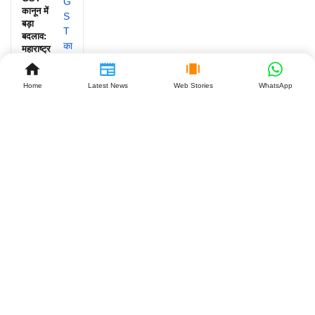
कानून में
बड़ा
बदलाव:
महाराष्ट्र
के बाद
झारखंड
Home
Latest News
Web Stories
WhatsApp
बनेगा
दूसरा
राज्य,
व्यापारियों
को क्या
मिलेगा
बड़ा
फायदा?
July 27,
2026