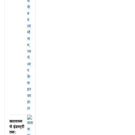
क्लासरूम
से इंडस्ट्री
तक: