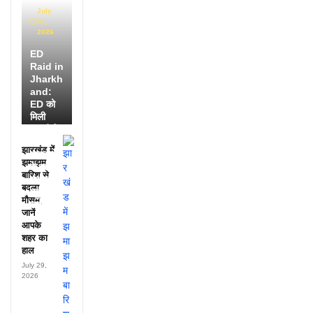
July
31,
2026
ED
Raid in
Jharkh
and:
ED को
मिली
डायरी में
25
झारखंड में
अफसरों
झमाझम
के नाम,
बारिश से
हर महीने
बदला
पहुंचते थे
मौसम,
लाखों!
जानें
आपके
शहर का
हाल
July 29,
2026