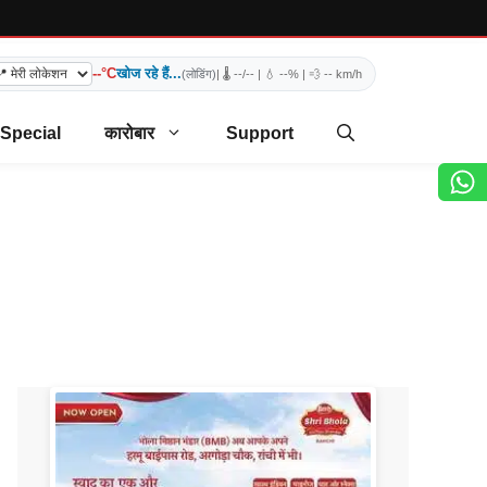
--°C
खोज रहे हैं...
(लोडिंग)
| 🌡️
--/--
| 💧
--%
| 💨
-- km/h
 Special
कारोबार
Support