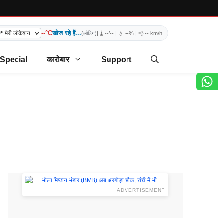
--°C
खोज रहे हैं...
(लोडिंग)
| 🌡️
--/--
| 💧
--%
| 💨
-- km/h
 Special
कारोबार
Support
ADVERTISEMENT