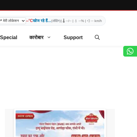
--°C
खोज रहे हैं...
(लोडिंग)
| 🌡️
--/--
| 💧
--%
| 💨
-- km/h
 Special
कारोबार
Support