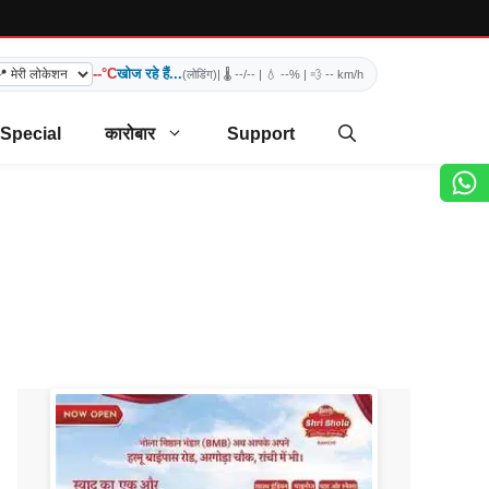
--°C
खोज रहे हैं...
(लोडिंग)
| 🌡️
--/--
| 💧
--%
| 💨
-- km/h
 Special
कारोबार
Support