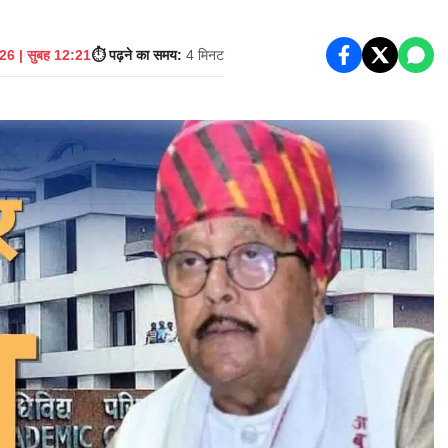
6 | सुबह 12:21
⏱️ पढ़ने का समय:
4 मिनट