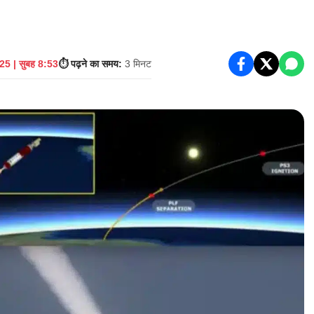
5 | सुबह 8:53
⏱️ पढ़ने का समय:
3 मिनट