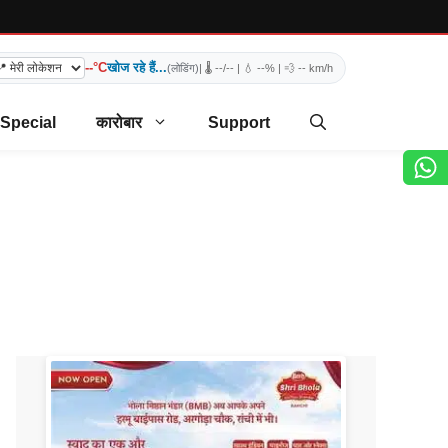
--°C
खोज रहे हैं...
(लोडिंग)
| 🌡️
--/--
| 💧
--%
| 💨
-- km/h
 Special
कारोबार
Support