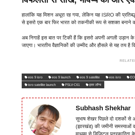
हालांकि यह मिशन अधूरा रह गया, लेकिन यह ISRO की प्रतिबद
से इसरो एक बार फिर भारत को तकनीकी रूप से सशक्त बनाने की
अब निगाहें इस बात पर टिकी हैं कि इसरो अपनी अगली उड़ान के
जाएगा। भारतीय वैज्ञानिकों की उम्मीद और हौसले से यह तय ह
RELATE
eos 9 isro
eos 9 launch
eos 9 satellite
eos isro
EO
isro satellite launch
PSLV-C61
इसर लॉन्च
Subhash Shekhar
सुभाष शेखर पिछले दो दशकों से अ
(झारखंड) की जमीनी समस्याओं 
माध्यम से डिजिटल पत्रकारिता क