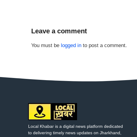
Leave a comment
You must be
logged in
to post a comment.
Local Khabar is a digital news platform dedicated
to delivering timely news updates on Jharkhand,