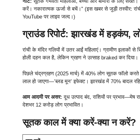
नोट:
सूतक गर्भवती महिलाओं, बच्चों और बीमारों के लिए सख्त। ज्
करें। नकारात्मक ऊर्जा से बचें।” (इस खबर से जुड़ी तस्वीर: रा
YouTube पर लाइव जल्‍द।)
ग्राउंड रिपोर्ट: झारखंड में हड़कंप, ल
रांची के मंदिर गलियों में उतर आईं महिलाएं। ग्रामीण इलाकों से रि
होली दहन कल है, लेकिन ग्रहण ने उत्साह braked कर दिया।
पिछले चंद्रग्रहण (2025 मार्च) में 40% लोग सूतक फॉलो करत
लाल हो जाएगा—’ब्लड मून’ इफेक्ट। झारखंड में 70% बादल र
आम आदमी पर असर:
दूध उत्पाद बंद, राशियों पर प्रभाव—मेष रा
देशभर 12 करोड़ लोग प्रभावित।
सूतक काल में क्या करें-क्या न करें?