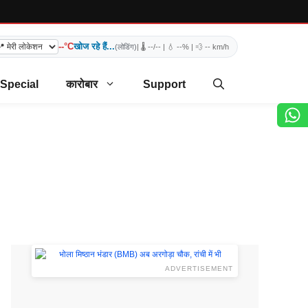
--°C
खोज रहे हैं...
(लोडिंग)
| 🌡️
--/--
| 💧
--%
| 💨
-- km/h
 Special
कारोबार
Support
ADVERTISEMENT