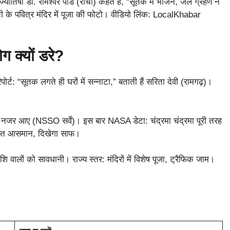
योतिषी डॉ. रामेश्वर पांडे (रांची) कहते हैं, “सूतक में भोजन, जल ग्रहण न
ंची के पवित्र मंदिर में पूजा की फोटो। वीडियो लिंक: LocalKhabar
ोग क्यों डरे?
पोर्ट: “सूतक लगते ही घरों में सन्नाटा,” बताती हैं सरिता देवी (रामगढ़)।
े नजर आए (NSSO सर्वे)। इस बार NASA डेटा: चंद्रमा चंद्रमा पूरी तरह
हित आसमान, दिखेगा साफ।
शि वालों को सावधानी। राज्य स्तर: मंदिरों में विशेष पूजा, ट्रैफिक जाम।