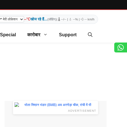
--°C
खोज रहे हैं...
(लोडिंग)
| 🌡️
--/--
| 💧
--%
| 💨
-- km/h
 Special
कारोबार
Support
ADVERTISEMENT