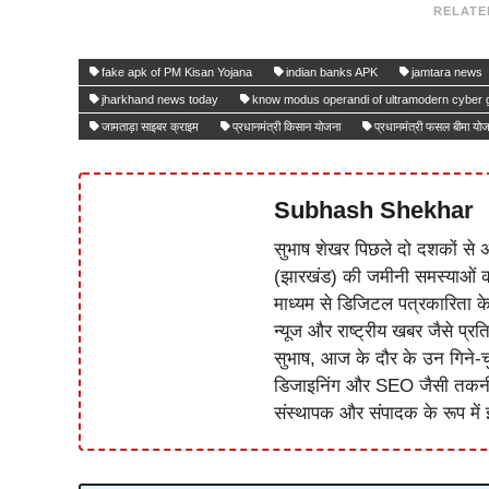
RELATE
fake apk of PM Kisan Yojana
indian banks APK
jamtara news
jharkhand news today
know modus operandi of ultramodern cyber 
जामताड़ा साइबर क्राइम
प्रधानमंत्री किसान योजना
प्रधानमंत्री फसल बीमा यो
Subhash Shekhar
सुभाष शेखर पिछले दो दशकों से अ
(झारखंड) की जमीनी समस्याओं 
माध्यम से डिजिटल पत्रकारिता क
न्यूज और राष्ट्रीय खबर जैसे प्रति
सुभाष, आज के दौर के उन गिने-चुन
डिजाइनिंग और SEO जैसी तकनीकी 
संस्थापक और संपादक के रूप में झ