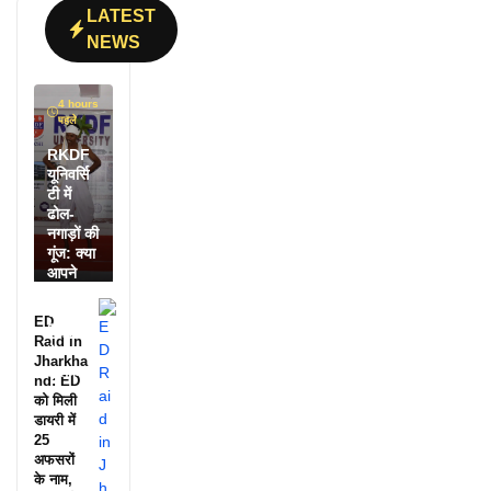
LATEST
NEWS
4 hours
पहले
RKDF
यूनिवर्सि
टी में
ढोल-
नगाड़ों की
गूंज: क्या
आपने
देखी
आदिवासी
ED
दिवस की
Raid in
ये
Jharkha
झलक?
nd: ED
को मिली
डायरी में
25
अफसरों
के नाम,