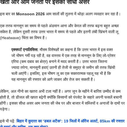
खेती और आम जनता पर इसका सीधा असर
इस बार का
Monsoon 2026
आम सालों की तुलना में थोड़ा अलग व्यवहार कर रहा है।
एक तरफ मानसून का समय से पहले अंडमान आना और केरल की तरफ बढ़ना बहुत अच्छा
संकेत है, लेकिन दूसरी तरफ उत्तर भारत में समय से पहले और इतनी लंबी खिंचने वाली लू
(Heatwave) चिंता का विषय है।
एक्सपर्ट एनालिसिस:
मौसम विशेषज्ञों का कहना है कि उत्तर भारत में इस वक्त
जो भीषण गर्मी पड़ रही है, वह वास्तव में एक तरह से मानसून के लिए लो-प्रेशर
एरिया (कम दबाव का क्षेत्र) बनाने में मदद करती है। उत्तर भारत जितना
ज्यादा तपेगा, मानसूनी हवाएं उतनी ही तेजी से समुद्र से जमीन की तरफ खिंची
चली आएंगी। इसलिए, इस भीषण लू का एक सकारात्मक पहलू यह भी है कि
यह मानसून की रफ्तार को आगे जाकर और तेज कर सकती है।
लेकिन, अल नीनो का खतरा अभी टला नहीं है। अगर जून के महीने में बारिश उम्मीद से कम
होती है, तो डीजल की खपत बढ़ेगी क्योंकि किसानों को पंपसेट के सहारे अपनी फसलें बचानी
होंगी। इसका सीधा असर आम जनता की जेब पर और बाजार में सब्जियों व अनाजों के दामों पर
पड़ेगा।
इसे भी पढ़ें:
बिहार में कुदरत का ‘डबल अटैक’: 19 जिलों में ऑरेंज अलर्ट, 85km की रफ्तार
से हवाएं और बारिश, अब क्या होगा?