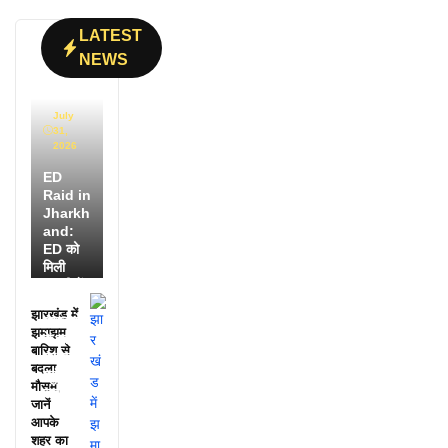
LATEST
NEWS
July
31,
2026
ED
Raid in
Jharkh
and:
ED को
मिली
डायरी में
25
झारखंड में
अफसरों
झमाझम
के नाम,
बारिश से
हर महीने
बदला
पहुंचते थे
मौसम,
लाखों!
जानें
आपके
शहर का