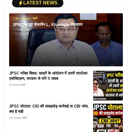
LATEST NEWS
32 minutes पहले
JPSC के पूर्व चेयरमैन L. Khiangte गिरफ्तार
JPSC परीक्षा विवाद: छात्रों के आंदोलन में उतरी स्टार्टअप
एसोसिएशन, सरकार से मांगे 5 जवाब
8 hours पहले
JPSC घोटाला: CID की ताबड़तोड़ कार्रवाई या CBI जांच,
क्या है सही
15 hours पहले