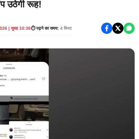
प उठेगी रूह!
026 | सुबह 10:36
⏱️ पढ़ने का समय:
4 मिनट