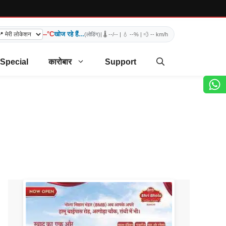
--°C
खोज रहे हैं...
(लोडिंग)
| 🌡️
--/--
| 💧
--%
| 💨
-- km/h
 Special
कारोबार
Support