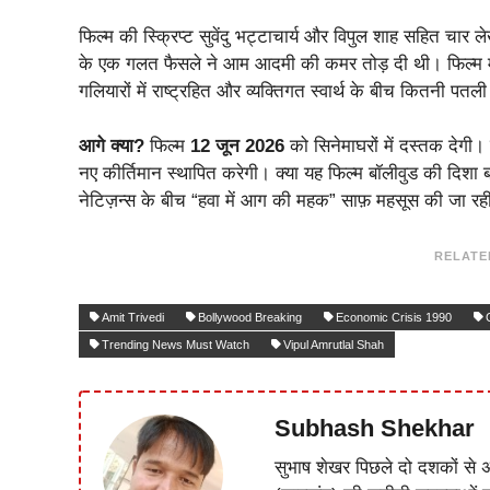
फिल्म की स्क्रिप्ट सुवेंदु भट्टाचार्य और विपुल शाह सहित चार 
के एक गलत फैसले ने आम आदमी की कमर तोड़ दी थी। फिल्म में द
गलियारों में राष्ट्रहित और व्यक्तिगत स्वार्थ के बीच कितनी पतल
आगे क्या?
फिल्म
12 जून 2026
को सिनेमाघरों में दस्तक देगी
नए कीर्तिमान स्थापित करेगी। क्या यह फिल्म बॉलीवुड की दिश
नेटिज़न्स के बीच “हवा में आग की महक” साफ़ महसूस की जा रही
RELATE
Amit Trivedi
Bollywood Breaking
Economic Crisis 1990
Trending News Must Watch
Vipul Amrutlal Shah
Subhash Shekhar
सुभाष शेखर पिछले दो दशकों से अ