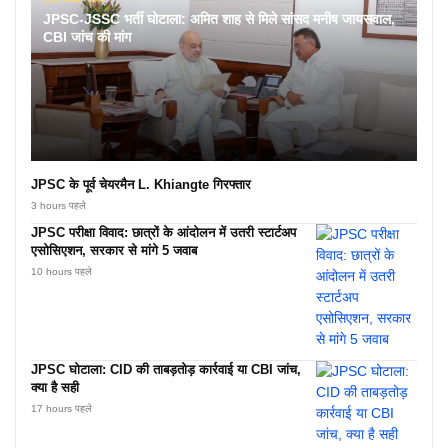
JPSC-JSSC भर्ती घोटाला: अमित शाह से मिले सांसद मनीष जायसवाल,
CBI जांच की मांग
JPSC के पूर्व चेयरमैन L. Khiangte गिरफ्तार
3 hours पहले
JPSC परीक्षा विवाद: छात्रों के आंदोलन में उतरी स्टार्टअप
एसोसिएशन, सरकार से मांगे 5 जवाब
10 hours पहले
JPSC घोटाला: CID की ताबड़तोड़ कार्रवाई या CBI जांच,
क्या है सही
17 hours पहले