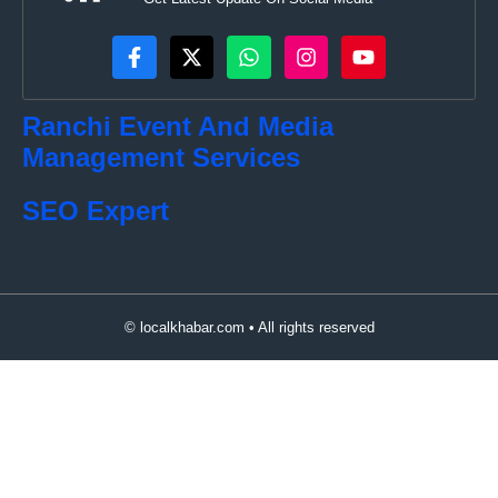
Ranchi Event And Media
Management Services
SEO Expert
© localkhabar.com • All rights reserved