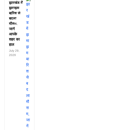
झारखंड में
अफसरों
झमाझम
के नाम,
बारिश से
हर महीने
बदला
पहुंचते थे
मौसम,
लाखों!
जानें
आपके
शहर का
हाल
July 29,
2026