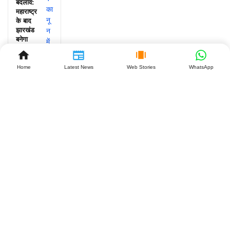
बदलाव:
महाराष्ट्र
के बाद
झारखंड
बनेगा
दूसरा
राज्य,
व्यापारियों
Home
Latest News
Web Stories
WhatsApp
को क्या
मिलेगा
बड़ा
फायदा?
July 27,
2026