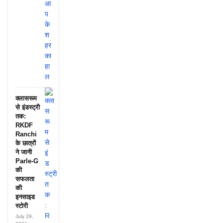
क्लासरूम
से इंडस्ट्री
तक:
RKDF
Ranchi
के छात्रों
ने जानी
Parle-G
की
सफलता
की
इनसाइड
स्टोरी
July 29,