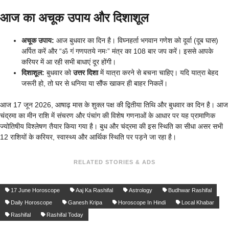
आज का अचूक उपाय और दिशाशूल
अचूक उपाय:
आज बुधवार का दिन है। विघ्नहर्ता भगवान गणेश को दूर्वा (दूब घास)
अर्पित करें और “ॐ गं गणपतये नमः” मंत्र का 108 बार जप करें। इससे आपके
करियर में आ रही सभी बाधाएं दूर होंगी।
दिशाशूल:
बुधवार को
उत्तर दिशा
में यात्रा करने से बचना चाहिए। यदि यात्रा बेहद
जरूरी हो, तो घर से धनिया या सौंफ खाकर ही बाहर निकलें।
आज 17 जून 2026, आषाढ़ मास के शुक्ल पक्ष की द्वितीया तिथि और बुधवार का दिन है। आज
चंद्रमा का मीन राशि में संचरण और पंचांग की विशेष गणनाओं के आधार पर यह प्रामाणिक
ज्योतिषीय विश्लेषण तैयार किया गया है। बुध और चंद्रमा की इस स्थिति का सीधा असर सभी
12 राशियों के करियर, स्वास्थ्य और आर्थिक स्थिति पर पड़ने जा रहा है।
RELATED STORIES & ADS
17 June Horoscope
Aaj Ka Rashifal
Astrology
Budhwar Rashifal
Daily Horoscope
Ganesh Kripa
Horoscope In Hindi
Local Khabar
Rashifal
Rashifal Today