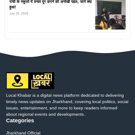
रांची के स्कूलों में तनाव दूर करने की अनोखी पहल, जानें क्या
हुआ!
July 25, 2026
Local Khabar is a digital news platform dedicated to delivering
timely news updates on Jharkhand, covering local politics, social
issues, entertainment, and more to keep readers informed
about regional events and developments..
Categories
Jharkhand Official