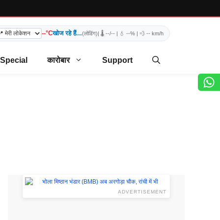
--°C
खोज रहे हैं...
(लोडिंग)
| 🌡️
--/--
| 💧
--%
| 💨
-- km/h
 Special
कारोबार
Support
ADVERTISEMENT