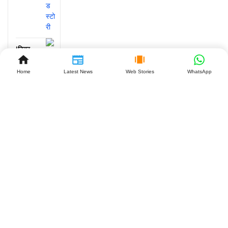
‘डियर
कॉमरेड’
के 7
Home
Latest News
Web Stories
WhatsApp
साल:
विजय-
रश्मिका
की लव
स्टोरी क्यों
है खास?
July 27,
2026