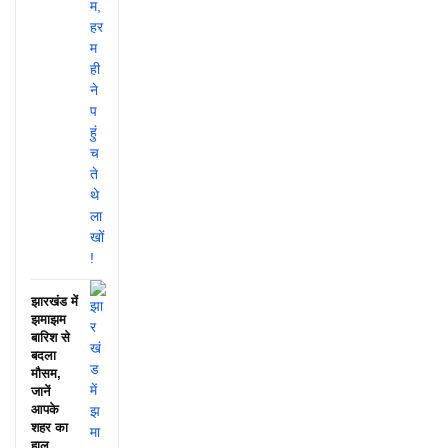
झारखंड में
झमाझम
बारिश से
बदला
मौसम,
जानें
आपके
शहर का
हाल