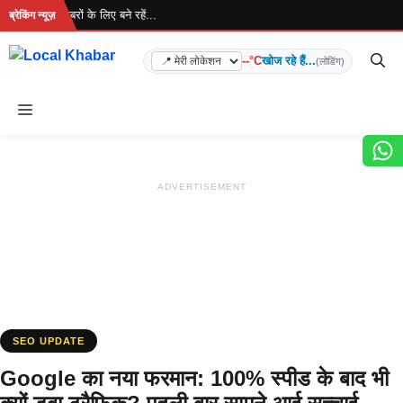
Skip
है... ताज़ा खबरों के लिए बने रहें...
ब्रेकिंग न्यूज़
to
content
--°C
खोज रहे हैं...
(लोडिंग)
Menu
ADVERTISEMENT
SEO UPDATE
Google का नया फरमान: 100% स्पीड के बाद भी