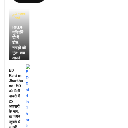
2 hours
पहले
RKDF
यूनिवर्सि
टी में
ढोल-
नगाड़ों की
गूंज: क्या
आपने
देखी
आदिवासी
ED
दिवस की
Raid in
ये
Jharkha
झलक?
nd: ED
को मिली
डायरी में
25
अफसरों
के नाम,
हर महीने
पहुंचते थे
लाखों!