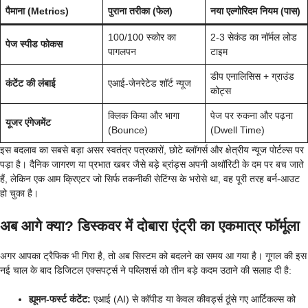
पैमाना (Metrics)
पुराना तरीका (फेल)
नया एल्गोरिदम नियम (पास)
100/100 स्कोर का
2-3 सेकंड का नॉर्मल लोड
पेज स्पीड फोकस
पागलपन
टाइम
डीप एनालिसिस + ग्राउंड
कंटेंट की लंबाई
एआई-जेनरेटेड शॉर्ट न्यूज
कोट्स
क्लिक किया और भागा
पेज पर रुकना और पढ़ना
यूजर एंगेजमेंट
(Bounce)
(Dwell Time)
इस बदलाव का सबसे बड़ा असर स्वतंत्र पत्रकारों, छोटे ब्लॉगर्स और क्षेत्रीय न्यूज पोर्टल्स पर
पड़ा है। दैनिक जागरण या प्रभात खबर जैसे बड़े ब्रांड्स अपनी अथॉरिटी के दम पर बच जाते
हैं, लेकिन एक आम क्रिएटर जो सिर्फ तकनीकी सेटिंग्स के भरोसे था, वह पूरी तरह बर्न-आउट
हो चुका है।
अब आगे क्या? डिस्कवर में दोबारा एंट्री का एकमात्र फॉर्मूला
अगर आपका ट्रैफिक भी गिरा है, तो अब सिस्टम को बदलने का समय आ गया है। गूगल की इस
नई चाल के बाद डिजिटल एक्सपर्ट्स ने पब्लिशर्स को तीन बड़े कदम उठाने की सलाह दी है:
ह्यूमन-फर्स्ट कंटेंट:
एआई (AI) से कॉपीड या केवल कीवर्ड्स ठूंसे गए आर्टिकल्स को