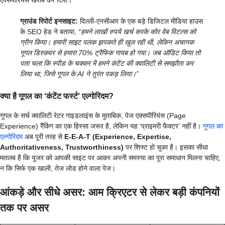
एक्सपीरियंस खराब कर दिया।
ग्राउंड रिपोर्ट इनसाइट:
दिल्ली-एनसीआर के एक बड़े डिजिटल मीडिया हाउस
के SEO हेड ने बताया,
“हमने लाखों रुपये खर्च करके कोर वेब विटल्स को
ग्रीन किया। हमारी साइट पलक झपकते ही खुल रही थी, लेकिन अचानक
गूगल डिस्कवर से हमारा 70% ट्रैफिक गायब हो गया। जब ऑडिट किया तो
पता चला कि स्पीड के चक्कर में हमने कंटेंट की क्वालिटी से समझौता कर
लिया था, जिसे गूगल के AI ने तुरंत पकड़ लिया।”
क्या है गूगल का ‘कंटेंट फर्स्ट’ एल्गोरिदम?
गूगल के सर्च क्वालिटी रेटर गाइडलाइंस के मुताबिक, पेज एक्सपीरियंस (Page
Experience) रैंकिंग का एक हिस्सा जरूर है, लेकिन यह ‘प्राइमरी फैक्टर’ नहीं है।
गूगल का
एल्गोरिदम
अब पूरी तरह से
E-E-A-T (Experience, Expertise,
Authoritativeness, Trustworthiness)
पर शिफ्ट हो चुका है। इसका सीधा
मतलब है कि यूजर को आपकी साइट पर आकर अपनी समस्या का पूरा समाधान मिलना चाहिए,
न कि सिर्फ एक खाली, तेज लोड होने वाला पेज।
आंकड़े और सीधे असर: आम क्रिएटर से लेकर बड़ी कंपनियों
तक पर असर