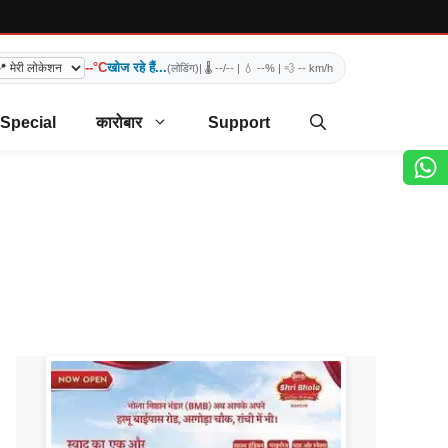
--°C
खोज रहे हैं...
(लोडिंग)
| 🌡️
--/--
| 💧
--%
| 💨
-- km/h
 Special
कारोबार
Support