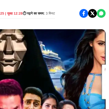
25 | सुबह 12:28
⏱️ पढ़ने का समय:
3 मिनट