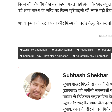
फिल्म की ओपनिंग देख यह कहना गलत नहीं होगा कि ‘हाउसफुल 5’
वर्ड ऑफ माउथ के जरिए यह फिल्म फ्रैंचाइज़ी की सबसे बड़ी ह
अक्षय कुमार की स्टार पावर और फिल्म की ब्रांड वैल्यू मिलकर 
RELATE
abhishek bachchan
akshay kumar
housefull 5
housefull
housefull 5 day 1 box office collection
housefull 5 day 1 collection
Subhash Shekhar
सुभाष शेखर पिछले दो दशकों से अ
(झारखंड) की जमीनी समस्याओं 
माध्यम से डिजिटल पत्रकारिता क
न्यूज और राष्ट्रीय खबर जैसे प्रति
सुभाष, आज के दौर के उन गिने-चुन