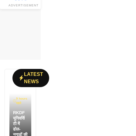
ADVERTISEMENT
LATEST
NEWS
9 hours
पहले
RKDF
यूनिवर्सि
टी में
ढोल-
नगाड़ों की