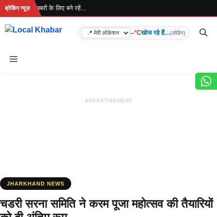
Skip
 है... ताज़ा खबरों के लिए बने रहें...
ब्रेकिंग न्यूज़
to
content
--°C
खोज रहे हैं...
(लोडिंग)
Menu
ADVERTISEMENT
JHARKHAND NEWS
चडरी सरना समिति ने करम पूजा महोत्सव की तैयारियों