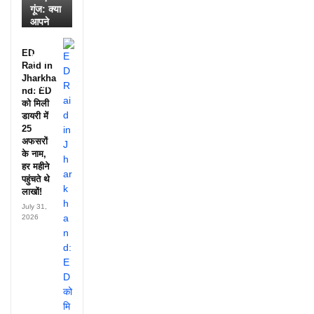
गूंज: क्या
आपने
देखी
आदिवासी
ED
दिवस की
Raid in
ये
Jharkha
झलक?
nd: ED
को मिली
डायरी में
25
अफसरों
के नाम,
हर महीने
पहुंचते थे
लाखों!
July 31,
2026