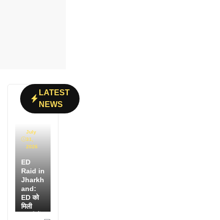
LATEST
NEWS
July
31,
2026
ED
Raid in
Jharkh
and:
ED को
मिली
डायरी में