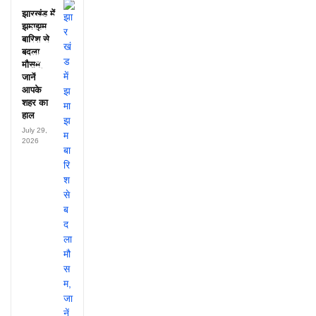
25
झारखंड में
अफसरों
झमाझम
के नाम,
बारिश से
हर महीने
बदला
पहुंचते थे
मौसम,
लाखों!
जानें
आपके
शहर का
हाल
July 29,
2026