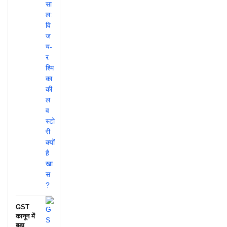
GST
कानून में
बड़ा