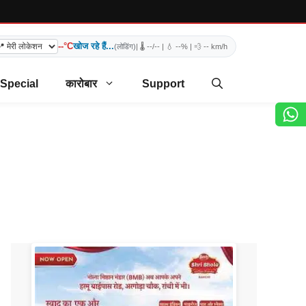
--°C
खोज रहे हैं...
(लोडिंग)
| 🌡️
--/--
| 💧
--%
| 💨
-- km/h
 Special
कारोबार
Support