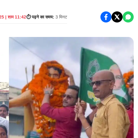
5 | शाम 11:42
⏱️ पढ़ने का समय:
3 मिनट