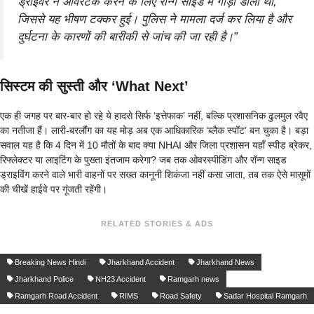
ड्राइवर ने ओवरटेक करने के लिए रॉन्ग साइड में गाड़ी डाली थी,
जिससे यह भीषण टक्कर हुई। पुलिस ने मामला दर्ज कर लिया है और
दुर्घटना के कारणों की बारीकी से जांच की जा रही है।”
सिस्टम की सुस्ती और ‘What Next’
एक ही जगह पर बार-बार हो रहे ये हादसे सिर्फ ‘इत्तेफाक’ नहीं, बल्कि प्रशासनिक ढुलमुल रवैए
का नतीजा हैं। लारी-बरलौंग का यह मोड़ अब एक आधिकारिक ‘ब्लैक स्पॉट’ बन चुका है। बड़ा
सवाल यह है कि 4 दिन में 10 मौतों के बाद क्या NHAI और जिला प्रशासन यहाँ स्पीड ब्रेकर,
रिफ्लेक्टर या लाइटिंग के पुख्ता इंतजाम करेगा? जब तक ओवरस्पीडिंग और रॉन्ग साइड
ड्राइविंग करने वाले भारी वाहनों पर सख्त कानूनी शिकंजा नहीं कसा जाता, तब तक ऐसे मासूमों
की चीखें हाईवे पर गूंजती रहेंगी।
RELATED STORIES & ADS
Breaking News Hindi
Jharkhand Accident
Jharkhand News
Jharkhand Police
NH23 Accident
Ramgarh news
Ramgarh Road Accident
RIMS
Road Safety
Sadar Hospital Ramgarh