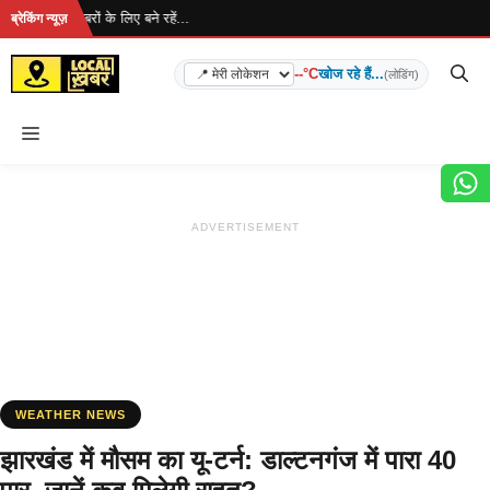
Skip
ै... ताज़ा खबरों के लिए बने रहें...
ब्रेकिंग न्यूज़
to
content
--°C
खोज रहे हैं...
(लोडिंग)
Menu
ADVERTISEMENT
WEATHER NEWS
झारखंड में मौसम का यू-टर्न: डाल्टनगंज में पारा 40