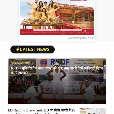
ADVERTISEMENT
LATEST NEWS
14 hours पहले
RKDF यूनिवर्सिटी में ढोल-नगाड़ों की गूंज: क्या आपने देखी आदिवासी दिवस
की ये झलक?
ED Raid in Jharkhand: ED को मिली डायरी में 25